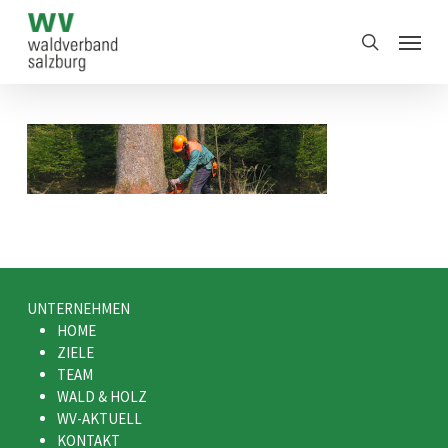
Skip
Menu
to
search
main
content
UNTERNEHMEN
HOME
ZIELE
TEAM
WALD & HOLZ
WV-AKTUELL
KONTAKT