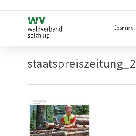
Skip
to
main
content
Über uns
staatspreiszeitung