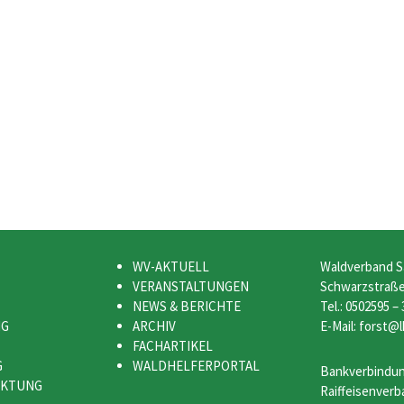
WV-AKTUELL
Waldverband S
VERANSTALTUNGEN
Schwarzstraße 
NEWS & BERICHTE
Tel.: 0502595 –
NG
ARCHIV
E-Mail: forst@l
FACHARTIKEL
G
WALDHELFERPORTAL
Bankverbindun
RKTUNG
Raiffeisenverb