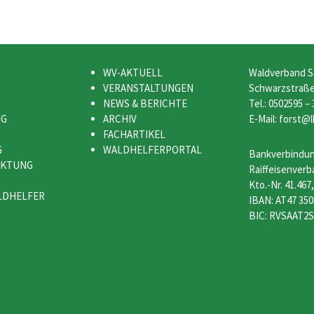
WV-AKTUELL
Waldverband S
VERANSTALTUNGEN
Schwarzstraße 
NEWS & BERICHTE
Tel.: 0502595 –
NG
ARCHIV
E-Mail: forst@l
FACHARTIKEL
G
WALDHELFERPORTAL
Bankverbindun
RKTUNG
Raiffeisenverb
Kto.-Nr. 41.467
LDHELFER
IBAN: AT47 350
BIC: RVSAAT2S