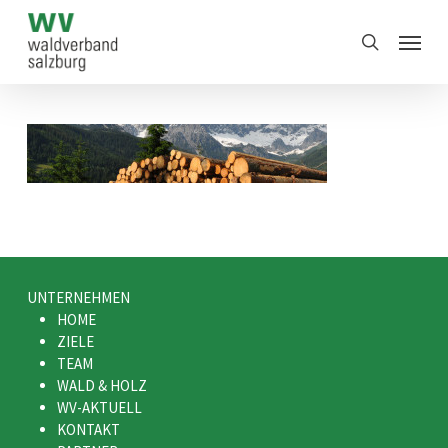
Skip
Menu
to
search
main
content
UNTERNEHMEN
HOME
ZIELE
TEAM
WALD & HOLZ
WV-AKTUELL
KONTAKT