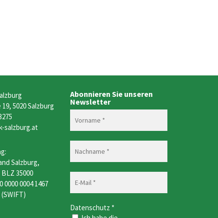
Abonnieren Sie unseren
alzburg
Newsletter
19, 5020 Salzburg
 3275
k-salzburg.at
g:
and Salzburg,
, BLZ 35000
0 0000 0004 1467
 (SWIFT)
Datenschutz
*
Ich habe die