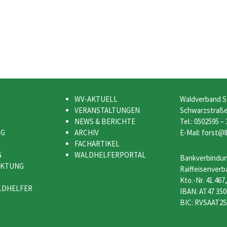
WV-AKTUELL
Waldverband S
VERANSTALTUNGEN
Schwarzstraße 
NEWS & BERICHTE
Tel.: 0502595 –
NG
ARCHIV
E-Mail: forst@l
FACHARTIKEL
G
WALDHELFERPORTAL
Bankverbindun
RKTUNG
Raiffeisenverb
Kto.-Nr. 41.467
LDHELFER
IBAN: AT47 350
BIC: RVSAAT2S