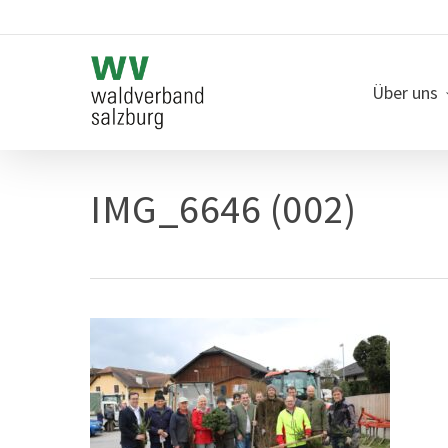
Skip
to
main
content
Über uns
IMG_6646 (002)