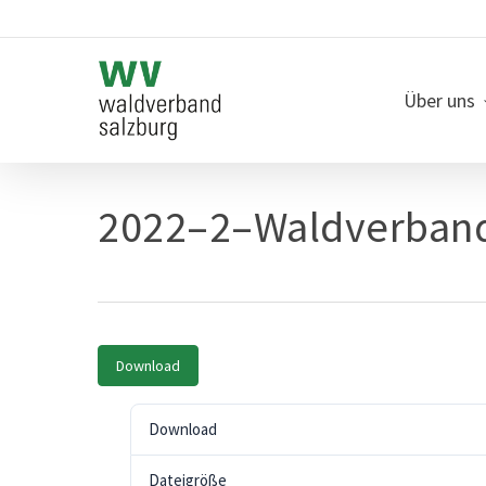
Skip
to
main
content
Über uns
2022–2–Waldverband
Download
Download
Dateigröße