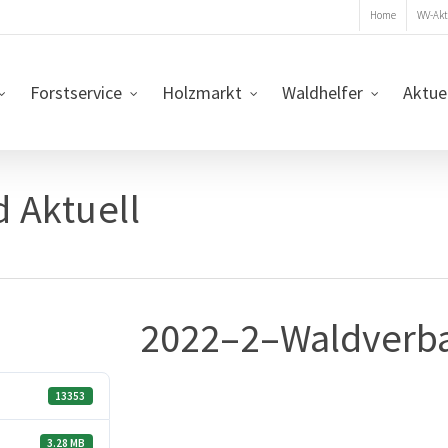
Home
WV-Akt
Forstservice
Holzmarkt
Waldhelfer
Aktue
 Aktuell
2022–2–Waldverba
13353
3.28 MB