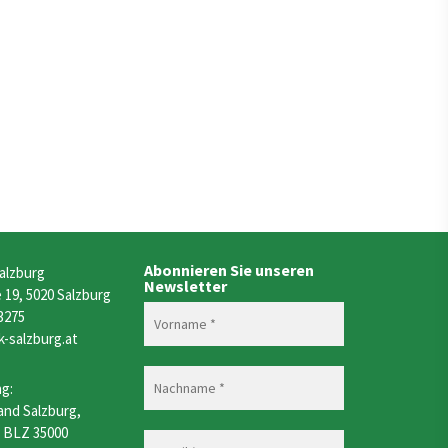
Abonnieren Sie unseren
alzburg
Newsletter
19, 5020 Salzburg
 3275
k-salzburg.at
g:
and Salzburg,
, BLZ 35000