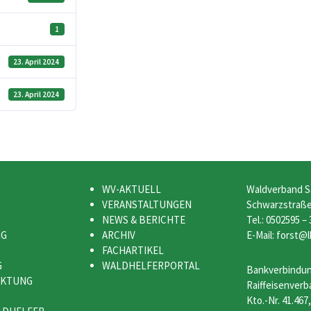
1
23. April 2024
23. April 2024
WV-AKTUELL
Waldverband S
VERANSTALTUNGEN
Schwarzstraße 
NEWS & BERICHTE
Tel.: 0502595 –
NG
ARCHIV
E-Mail: forst@l
FACHARTIKEL
G
WALDHELFERPORTAL
Bankverbindun
RKTUNG
Raiffeisenverb
Kto.-Nr. 41.467