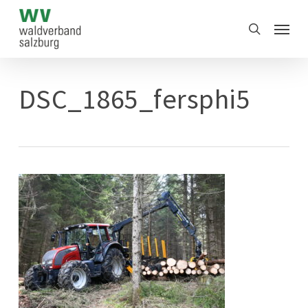
Skip
Menu
to
search
main
content
DSC_1865_fersphi5